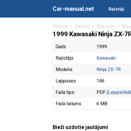
Car-manual.net
Ražotāji
Galvenā
Ražotāji
Kawasaki
Ninj
1999 Kawasaki Ninja ZX-7
Gads
1999
Ražotājs
Kawasaki
Modelis
Ninja ZX-7R
Lappuses
146
Faila tips
PDF (
Lejupielād
Faila lielums
6 MB
Bieži uzdotie jautājumi