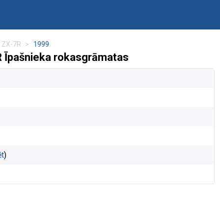
a ZX-7R
1999
R Īpašnieka rokasgrāmatas
ēt
)