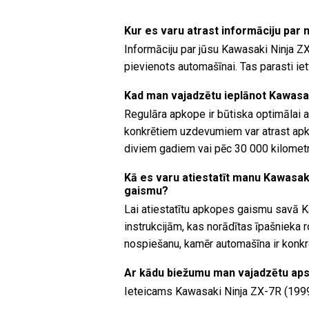
Kur es varu atrast informāciju par
Informāciju par jūsu Kawasaki Ninja ZX
pievienots automašīnai. Tas parasti i
Kad man vajadzētu ieplānot Kawasa
Regulāra apkope ir būtiska optimālai 
konkrētiem uzdevumiem var atrast apkop
diviem gadiem vai pēc 30 000 kilomet
Kā es varu atiestatīt manu Kawasak
gaismu?
Lai atiestatītu apkopes gaismu savā K
instrukcijām, kas norādītas īpašnieka 
nospiešanu, kamēr automašīna ir konkr
Ar kādu biežumu man vajadzētu ap
Ieteicams Kawasaki Ninja ZX-7R (1999