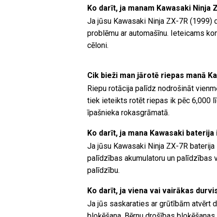
Ko darīt, ja manam Kawasaki Ninja 
Ja jūsu Kawasaki Ninja ZX-7R (1999) d
problēmu ar automašīnu. Ieteicams kons
cēloni.
Cik bieži man jārotē riepas manā K
Riepu rotācija palīdz nodrošināt vienm
tiek ieteikts rotēt riepas ik pēc 6,00
īpašnieka rokasgrāmatā.
Ko darīt, ja mana Kawasaki baterija 
Ja jūsu Kawasaki Ninja ZX-7R baterija i
palīdzības akumulatoru un palīdzības va
palīdzību.
Ko darīt, ja viena vai vairākas durv
Ja jūs saskaraties ar grūtībām atvērt d
bloķēšana. Bērnu drošības bloķēšanas