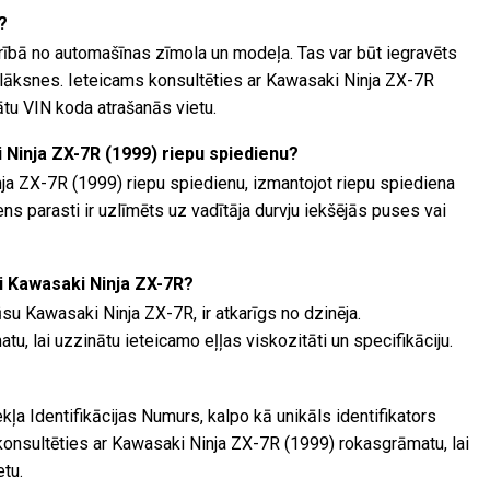
?
arībā no automašīnas zīmola un modeļa. Tas var būt iegravēts
lāksnes. Ieteicams konsultēties ar Kawasaki Ninja ZX-7R
ātu VIN koda atrašanās vietu.
 Ninja ZX-7R (1999) riepu spiedienu?
ja ZX-7R (1999) riepu spiedienu, izmantojot riepu spiediena
ns parasti ir uzlīmēts uz vadītāja durvju iekšējās puses vai
i Kawasaki Ninja ZX-7R?
su Kawasaki Ninja ZX-7R, ir atkarīgs no dzinēja.
tu, lai uzzinātu ieteicamo eļļas viskozitāti un specifikāciju.
kļa Identifikācijas Numurs, kalpo kā unikāls identifikators
 konsultēties ar Kawasaki Ninja ZX-7R (1999) rokasgrāmatu, lai
etu.