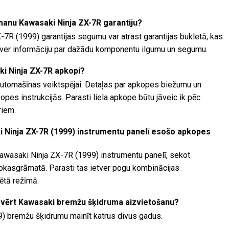
 manu Kawasaki Ninja ZX-7R garantiju?
-7R (1999) garantijas segumu var atrast garantijas bukletā, kas
etver informāciju par dažādu komponentu ilgumu un segumu.
ki Ninja ZX-7R apkopi?
automašīnas veiktspējai. Detaļas par apkopes biežumu un
es instrukcijās. Parasti liela apkope būtu jāveic ik pēc
riem.
i Ninja ZX-7R (1999) instrumentu panelī esošo apkopes
awasaki Ninja ZX-7R (1999) instrumentu panelī, sekot
rokasgrāmatā. Parasti tas ietver pogu kombinācijas
ētā režīmā.
svērt Kawasaki bremžu šķidruma aizvietošanu?
) bremžu šķidrumu mainīt katrus divus gadus.