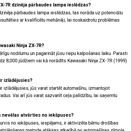
ZX-7R dzinēja pārbaudes lampa ieslēdzas?
zinēja pārbaudes lampa ieslēdzas, tas norāda uz potenciālu
ultēties ar kvalificētu mehāniķi, lai noskaidrotu problēmas
awasaki Ninja ZX-7R?
ērīgu nodilumu un pagarināt jūsu riepu kalpošanas laiku. Parasti
0 līdz 8,000 jūdžiem vai kā norādīts Kawasaki Ninja ZX-7R (1999)
ir izlādējusies?
r izlādējusies, jūs varat startēt automašīnu, izmantojot
dus. Vai arī jūs varat sazvanīt ceļa palīdzību, lai saņemtu
is nevēlas atvērties no iekšpuses?
urvis no iekšpuses, iespējams, ir aktivizēta bērnu drošības
 atslēgšanas metode atšķiras atkarībā no automašīnas zīmola