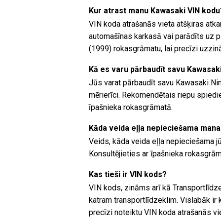
Kur atrast manu Kawasaki VIN kodu
VIN koda atrašanās vieta atšķiras atk
automašīnas karkasā vai parādīts uz p
(1999) rokasgrāmatu, lai precīzi uzzin
Kā es varu pārbaudīt savu Kawasaki
Jūs varat pārbaudīt savu Kawasaki Nin
mērierīci. Rekomendētais riepu spiedie
īpašnieka rokasgrāmatā.
Kāda veida eļļa nepieciešama mana
Veids, kāda veida eļļa nepieciešama jū
Konsultējieties ar īpašnieka rokasgrāma
Kas tieši ir VIN kods?
VIN kods, zināms arī kā Transportlīdze
katram transportlīdzeklim. Vislabāk ir
precīzi noteiktu VIN koda atrašanās vi