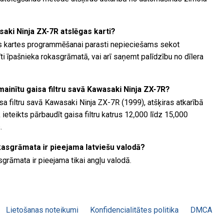
aki Ninja ZX-7R atslēgas karti?
s kartes programmēšanai parasti nepieciešams sekot
i īpašnieka rokasgrāmatā, vai arī saņemt palīdzību no dīlera
omainītu gaisa filtru savā Kawasaki Ninja ZX-7R?
isa filtru savā Kawasaki Ninja ZX-7R (1999), atšķiras atkarībā
ieteikts pārbaudīt gaisa filtru katrus 12,000 līdz 15,000
.
kasgrāmata ir pieejama latviešu valodā?
grāmata ir pieejama tikai angļu valodā.
Lietošanas noteikumi
Konfidencialitātes politika
DMCA