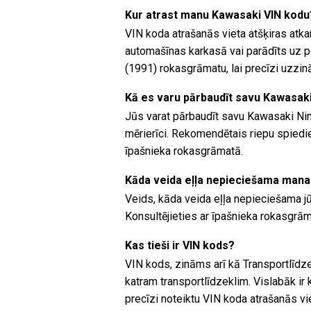
Kur atrast manu Kawasaki VIN kodu
VIN koda atrašanās vieta atšķiras atk
automašīnas karkasā vai parādīts uz p
(1991) rokasgrāmatu, lai precīzi uzzin
Kā es varu pārbaudīt savu Kawasaki
Jūs varat pārbaudīt savu Kawasaki Nin
mērierīci. Rekomendētais riepu spiedie
īpašnieka rokasgrāmatā.
Kāda veida eļļa nepieciešama mana
Veids, kāda veida eļļa nepieciešama jū
Konsultējieties ar īpašnieka rokasgrāma
Kas tieši ir VIN kods?
VIN kods, zināms arī kā Transportlīdze
katram transportlīdzeklim. Vislabāk ir
precīzi noteiktu VIN koda atrašanās vi