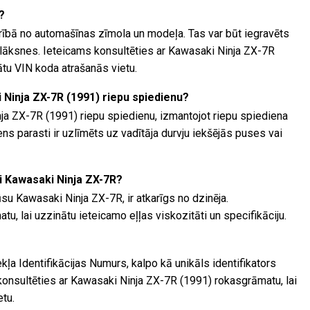
?
arībā no automašīnas zīmola un modeļa. Tas var būt iegravēts
lāksnes. Ieteicams konsultēties ar Kawasaki Ninja ZX-7R
ātu VIN koda atrašanās vietu.
 Ninja ZX-7R (1991) riepu spiedienu?
ja ZX-7R (1991) riepu spiedienu, izmantojot riepu spiediena
ns parasti ir uzlīmēts uz vadītāja durvju iekšējās puses vai
i Kawasaki Ninja ZX-7R?
su Kawasaki Ninja ZX-7R, ir atkarīgs no dzinēja.
tu, lai uzzinātu ieteicamo eļļas viskozitāti un specifikāciju.
kļa Identifikācijas Numurs, kalpo kā unikāls identifikators
 konsultēties ar Kawasaki Ninja ZX-7R (1991) rokasgrāmatu, lai
etu.