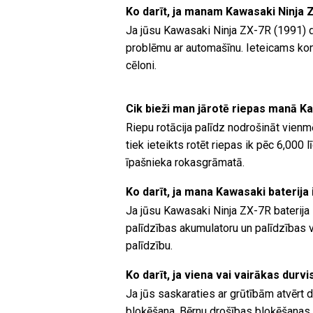
Ko darīt, ja manam Kawasaki Ninja 
Ja jūsu Kawasaki Ninja ZX-7R (1991) d
problēmu ar automašīnu. Ieteicams kons
cēloni.
Cik bieži man jārotē riepas manā K
Riepu rotācija palīdz nodrošināt vienm
tiek ieteikts rotēt riepas ik pēc 6,00
īpašnieka rokasgrāmatā.
Ko darīt, ja mana Kawasaki baterija 
Ja jūsu Kawasaki Ninja ZX-7R baterija i
palīdzības akumulatoru un palīdzības va
palīdzību.
Ko darīt, ja viena vai vairākas durv
Ja jūs saskaraties ar grūtībām atvērt d
bloķēšana. Bērnu drošības bloķēšanas