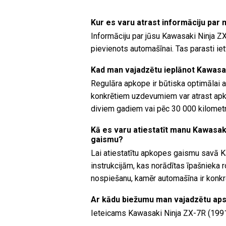
Kur es varu atrast informāciju par
Informāciju par jūsu Kawasaki Ninja ZX
pievienots automašīnai. Tas parasti i
Kad man vajadzētu ieplānot Kawasa
Regulāra apkope ir būtiska optimālai 
konkrētiem uzdevumiem var atrast apkop
diviem gadiem vai pēc 30 000 kilomet
Kā es varu atiestatīt manu Kawasak
gaismu?
Lai atiestatītu apkopes gaismu savā K
instrukcijām, kas norādītas īpašnieka 
nospiešanu, kamēr automašīna ir konkr
Ar kādu biežumu man vajadzētu ap
Ieteicams Kawasaki Ninja ZX-7R (1991