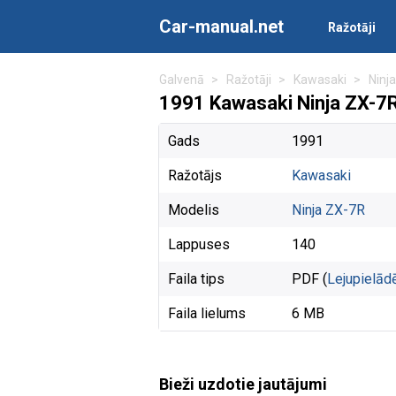
Car-manual.net
Ražotāji
Galvenā
Ražotāji
Kawasaki
Ninj
1991 Kawasaki Ninja ZX-7
Gads
1991
Ražotājs
Kawasaki
Modelis
Ninja ZX-7R
Lappuses
140
Faila tips
PDF (
Lejupielād
Faila lielums
6 MB
Bieži uzdotie jautājumi