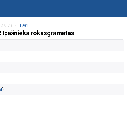
a ZX-7R
1991
R Īpašnieka rokasgrāmatas
ēt
)