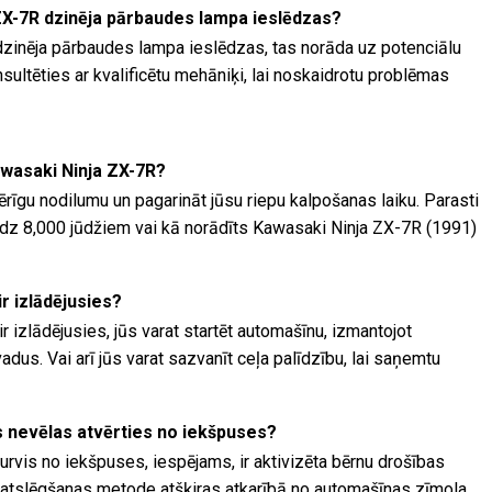
ZX-7R dzinēja pārbaudes lampa ieslēdzas?
zinēja pārbaudes lampa ieslēdzas, tas norāda uz potenciālu
ultēties ar kvalificētu mehāniķi, lai noskaidrotu problēmas
awasaki Ninja ZX-7R?
ērīgu nodilumu un pagarināt jūsu riepu kalpošanas laiku. Parasti
0 līdz 8,000 jūdžiem vai kā norādīts Kawasaki Ninja ZX-7R (1991)
ir izlādējusies?
r izlādējusies, jūs varat startēt automašīnu, izmantojot
dus. Vai arī jūs varat sazvanīt ceļa palīdzību, lai saņemtu
is nevēlas atvērties no iekšpuses?
urvis no iekšpuses, iespējams, ir aktivizēta bērnu drošības
 atslēgšanas metode atšķiras atkarībā no automašīnas zīmola