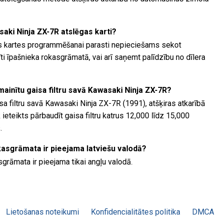
aki Ninja ZX-7R atslēgas karti?
s kartes programmēšanai parasti nepieciešams sekot
i īpašnieka rokasgrāmatā, vai arī saņemt palīdzību no dīlera
omainītu gaisa filtru savā Kawasaki Ninja ZX-7R?
isa filtru savā Kawasaki Ninja ZX-7R (1991), atšķiras atkarībā
ieteikts pārbaudīt gaisa filtru katrus 12,000 līdz 15,000
.
kasgrāmata ir pieejama latviešu valodā?
grāmata ir pieejama tikai angļu valodā.
Lietošanas noteikumi
Konfidencialitātes politika
DMCA