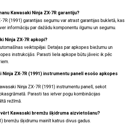
 manu Kawasaki Ninja ZX-7R garantiju?
-7R (1991) garantijas segumu var atrast garantijas bukletā, kas
etver informāciju par dažādu komponentu ilgumu un segumu.
ki Ninja ZX-7R apkopi?
automašīnas veiktspējai. Detaļas par apkopes biežumu un
es instrukcijās. Parasti liela apkope būtu jāveic ik pēc
riem.
i Ninja ZX-7R (1991) instrumentu panelī esošo apkopes
awasaki Ninja ZX-7R (1991) instrumentu panelī, sekot
rokasgrāmatā. Parasti tas ietver pogu kombinācijas
ētā režīmā.
svērt Kawasaki bremžu šķidruma aizvietošanu?
) bremžu šķidrumu mainīt katrus divus gadus.