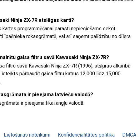
aki Ninja ZX-7R atslēgas karti?
s kartes programmēšanai parasti nepieciešams sekot
i īpašnieka rokasgrāmatā, vai arī saņemt palīdzību no dīlera
omainītu gaisa filtru savā Kawasaki Ninja ZX-7R?
isa filtru savā Kawasaki Ninja ZX-7R (1996), atšķiras atkarībā
ieteikts pārbaudīt gaisa filtru katrus 12,000 līdz 15,000
.
kasgrāmata ir pieejama latviešu valodā?
grāmata ir pieejama tikai angļu valodā.
Lietošanas noteikumi
Konfidencialitātes politika
DMCA