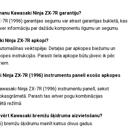
 manu Kawasaki Ninja ZX-7R garantiju?
-7R (1996) garantijas segumu var atrast garantijas bukletā, kas
etver informāciju par dažādu komponentu ilgumu un segumu.
ki Ninja ZX-7R apkopi?
automašīnas veiktspējai. Detaļas par apkopes biežumu un
es instrukcijās. Parasti liela apkope būtu jāveic ik pēc
riem.
i Ninja ZX-7R (1996) instrumentu panelī esošo apkopes
awasaki Ninja ZX-7R (1996) instrumentu panelī, sekot
rokasgrāmatā. Parasti tas ietver pogu kombinācijas
ētā režīmā.
svērt Kawasaki bremžu šķidruma aizvietošanu?
) bremžu šķidrumu mainīt katrus divus gadus.