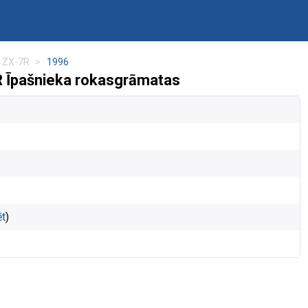
a ZX-7R
1996
R Īpašnieka rokasgrāmatas
ēt
)