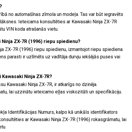
?
arībā no automašīnas zīmola un modeļa. Tas var būt iegravēts
lāksnes. Ieteicams konsultēties ar Kawasaki Ninja ZX-7R
ātu VIN koda atrašanās vietu.
 Ninja ZX-7R (1996) riepu spiedienu?
ja ZX-7R (1996) riepu spiedienu, izmantojot riepu spiediena
ns parasti ir uzlīmēts uz vadītāja durvju iekšējās puses vai
i Kawasaki Ninja ZX-7R?
su Kawasaki Ninja ZX-7R, ir atkarīgs no dzinēja.
tu, lai uzzinātu ieteicamo eļļas viskozitāti un specifikāciju.
kļa Identifikācijas Numurs, kalpo kā unikāls identifikators
 konsultēties ar Kawasaki Ninja ZX-7R (1996) rokasgrāmatu, lai
etu.