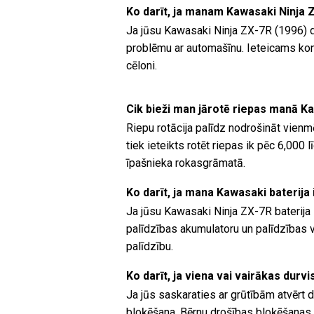
Ko darīt, ja manam Kawasaki Ninja 
Ja jūsu Kawasaki Ninja ZX-7R (1996) d
problēmu ar automašīnu. Ieteicams kons
cēloni.
Cik bieži man jārotē riepas manā K
Riepu rotācija palīdz nodrošināt vienm
tiek ieteikts rotēt riepas ik pēc 6,00
īpašnieka rokasgrāmatā.
Ko darīt, ja mana Kawasaki baterija 
Ja jūsu Kawasaki Ninja ZX-7R baterija i
palīdzības akumulatoru un palīdzības va
palīdzību.
Ko darīt, ja viena vai vairākas durv
Ja jūs saskaraties ar grūtībām atvērt d
bloķēšana. Bērnu drošības bloķēšanas