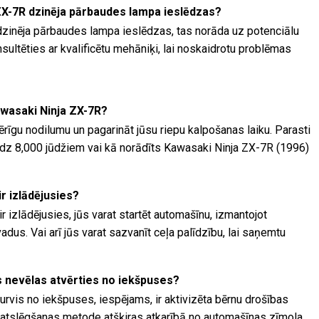
ZX-7R dzinēja pārbaudes lampa ieslēdzas?
zinēja pārbaudes lampa ieslēdzas, tas norāda uz potenciālu
ultēties ar kvalificētu mehāniķi, lai noskaidrotu problēmas
awasaki Ninja ZX-7R?
ērīgu nodilumu un pagarināt jūsu riepu kalpošanas laiku. Parasti
0 līdz 8,000 jūdžiem vai kā norādīts Kawasaki Ninja ZX-7R (1996)
ir izlādējusies?
r izlādējusies, jūs varat startēt automašīnu, izmantojot
dus. Vai arī jūs varat sazvanīt ceļa palīdzību, lai saņemtu
is nevēlas atvērties no iekšpuses?
urvis no iekšpuses, iespējams, ir aktivizēta bērnu drošības
 atslēgšanas metode atšķiras atkarībā no automašīnas zīmola