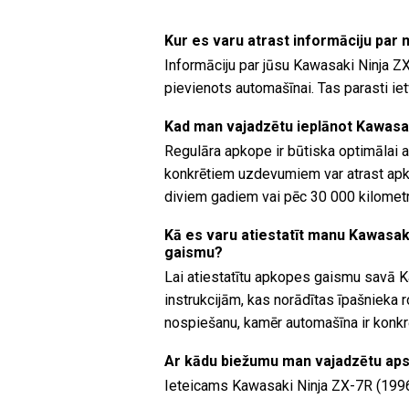
Kur es varu atrast informāciju par
Informāciju par jūsu Kawasaki Ninja ZX
pievienots automašīnai. Tas parasti i
Kad man vajadzētu ieplānot Kawasa
Regulāra apkope ir būtiska optimālai 
konkrētiem uzdevumiem var atrast apkop
diviem gadiem vai pēc 30 000 kilomet
Kā es varu atiestatīt manu Kawasak
gaismu?
Lai atiestatītu apkopes gaismu savā K
instrukcijām, kas norādītas īpašnieka 
nospiešanu, kamēr automašīna ir konkr
Ar kādu biežumu man vajadzētu ap
Ieteicams Kawasaki Ninja ZX-7R (1996