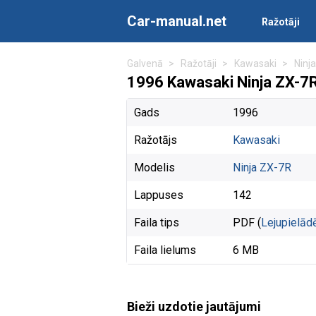
Car-manual.net
Ražotāji
Galvenā
Ražotāji
Kawasaki
Ninj
1996 Kawasaki Ninja ZX-7
Gads
1996
Ražotājs
Kawasaki
Modelis
Ninja ZX-7R
Lappuses
142
Faila tips
PDF (
Lejupielād
Faila lielums
6 MB
Bieži uzdotie jautājumi