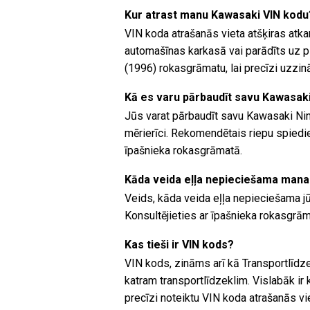
Kur atrast manu Kawasaki VIN kodu
VIN koda atrašanās vieta atšķiras atk
automašīnas karkasā vai parādīts uz p
(1996) rokasgrāmatu, lai precīzi uzzin
Kā es varu pārbaudīt savu Kawasaki
Jūs varat pārbaudīt savu Kawasaki Nin
mērierīci. Rekomendētais riepu spiedie
īpašnieka rokasgrāmatā.
Kāda veida eļļa nepieciešama mana
Veids, kāda veida eļļa nepieciešama jū
Konsultējieties ar īpašnieka rokasgrāma
Kas tieši ir VIN kods?
VIN kods, zināms arī kā Transportlīdze
katram transportlīdzeklim. Vislabāk ir
precīzi noteiktu VIN koda atrašanās vi