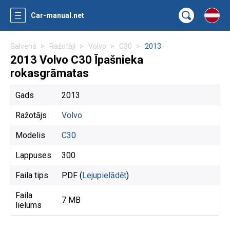
Car-manual.net
Galvenā
Ražotāji
Volvo
C30
2013
2013 Volvo C30 Īpašnieka
rokasgrāmatas
Gads
2013
Ražotājs
Volvo
Modelis
C30
Lappuses
300
Faila tips
PDF (
Lejupielādēt
)
Faila
7 MB
lielums