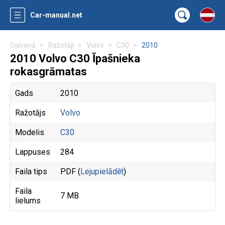
Car-manual.net
Galvenā
Ražotāji
Volvo
C30
2010
2010 Volvo C30 Īpašnieka
rokasgrāmatas
Gads
2010
Ražotājs
Volvo
Modelis
C30
Lappuses
284
Faila tips
PDF (
Lejupielādēt
)
Faila
7 MB
lielums