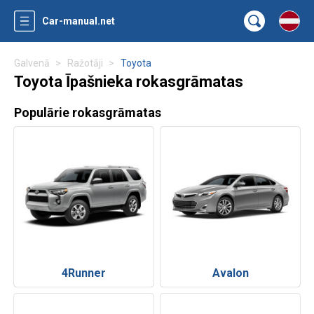
Car-manual.net
Galvenā
Ražotāji
Toyota
Toyota Īpašnieka rokasgrāmatas
Populārie rokasgrāmatas
4Runner
Avalon