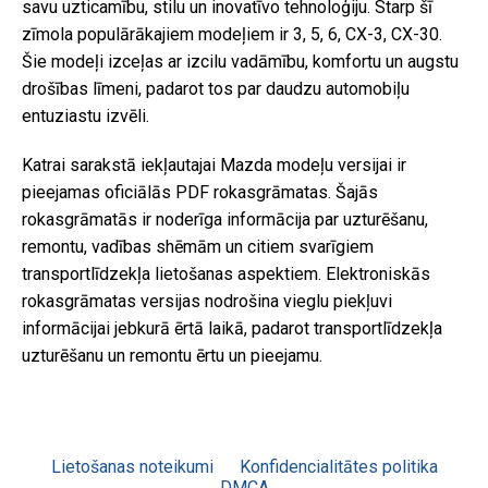
savu uzticamību, stilu un inovatīvo tehnoloģiju. Starp šī
zīmola populārākajiem modeļiem ir 3, 5, 6, CX-3, CX-30.
Šie modeļi izceļas ar izcilu vadāmību, komfortu un augstu
drošības līmeni, padarot tos par daudzu automobiļu
entuziastu izvēli.
Katrai sarakstā iekļautajai Mazda modeļu versijai ir
pieejamas oficiālās PDF rokasgrāmatas. Šajās
rokasgrāmatās ir noderīga informācija par uzturēšanu,
remontu, vadības shēmām un citiem svarīgiem
transportlīdzekļa lietošanas aspektiem. Elektroniskās
rokasgrāmatas versijas nodrošina vieglu piekļuvi
informācijai jebkurā ērtā laikā, padarot transportlīdzekļa
uzturēšanu un remontu ērtu un pieejamu.
Lietošanas noteikumi
Konfidencialitātes politika
DMCA