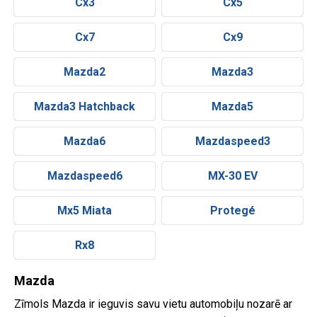
Cx3
Cx5
Cx7
Cx9
Mazda2
Mazda3
Mazda3 Hatchback
Mazda5
Mazda6
Mazdaspeed3
Mazdaspeed6
MX-30 EV
Mx5 Miata
Protegé
Rx8
Mazda
Zīmols Mazda ir ieguvis savu vietu automobiļu nozarē ar