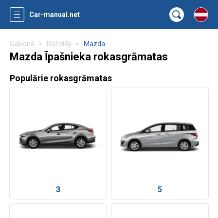
Car-manual.net
Galvenā
Ražotāji
Mazda
Mazda Īpašnieka rokasgrāmatas
Populārie rokasgrāmatas
3
5