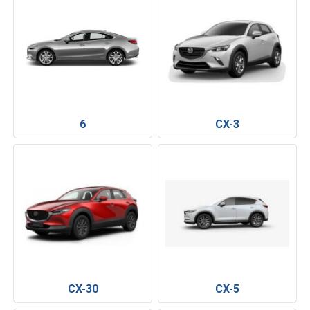
6
CX-3
CX-30
CX-5