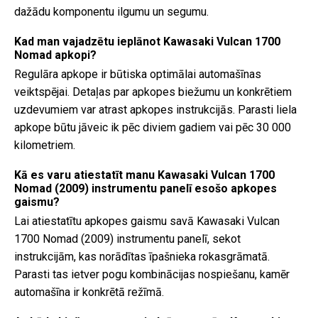
dažādu komponentu ilgumu un segumu.
Kad man vajadzētu ieplānot Kawasaki Vulcan 1700
Nomad apkopi?
Regulāra apkope ir būtiska optimālai automašīnas
veiktspējai. Detaļas par apkopes biežumu un konkrētiem
uzdevumiem var atrast apkopes instrukcijās. Parasti liela
apkope būtu jāveic ik pēc diviem gadiem vai pēc 30 000
kilometriem.
Kā es varu atiestatīt manu Kawasaki Vulcan 1700
Nomad (2009) instrumentu panelī esošo apkopes
gaismu?
Lai atiestatītu apkopes gaismu savā Kawasaki Vulcan
1700 Nomad (2009) instrumentu panelī, sekot
instrukcijām, kas norādītas īpašnieka rokasgrāmatā.
Parasti tas ietver pogu kombinācijas nospiešanu, kamēr
automašīna ir konkrētā režīmā.