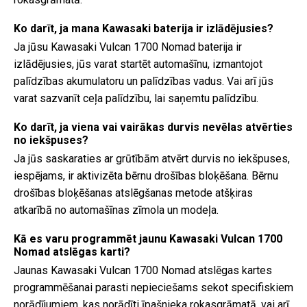
Ko darīt, ja mana Kawasaki baterija ir izlādējusies?
Ja jūsu Kawasaki Vulcan 1700 Nomad baterija ir
izlādējusies, jūs varat startēt automašīnu, izmantojot
palīdzības akumulatoru un palīdzības vadus. Vai arī jūs
varat sazvanīt ceļa palīdzību, lai saņemtu palīdzību.
Ko darīt, ja viena vai vairākas durvis nevēlas atvērties
no iekšpuses?
Ja jūs saskaraties ar grūtībām atvērt durvis no iekšpuses,
iespējams, ir aktivizēta bērnu drošības bloķēšana. Bērnu
drošības bloķēšanas atslēgšanas metode atšķiras
atkarībā no automašīnas zīmola un modeļa.
Kā es varu programmēt jaunu Kawasaki Vulcan 1700
Nomad atslēgas karti?
Jaunas Kawasaki Vulcan 1700 Nomad atslēgas kartes
programmēšanai parasti nepieciešams sekot specifiskiem
norādījumiem, kas norādīti īpašnieka rokasgrāmatā, vai arī