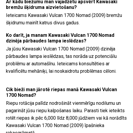
Ar kādu biežumu man vajadzētu apsvērt Kawasaki
bremžu šķidruma aizvietošanu?
Ieteicams Kawasaki Vulcan 1700 Nomad (2009) bremžu
šķidrumu mainīt katrus divus gadus.
Ko darīt, ja manam Kawasaki Vulcan 1700 Nomad
dzinēja pārbaudes lampa ieslēdzas?
Ja jūsu Kawasaki Vulcan 1700 Nomad (2009) dzinēja
pārbaudes lampa ieslēdzas, tas norāda uz potenciālu
problēmu ar automašīnu. Ieteicams konsultēties ar
kvalificētu mehāniķi, lai noskaidrotu problēmas cēloni.
Cik bieži man jārotē riepas manā Kawasaki Vulcan
1700 Nomad?
Riepu rotācija palīdz nodrošināt vienmērīgu nodilumu un
pagarināt jūsu riepu kalpošanas laiku. Parasti tiek ieteikts
rotēt riepas ik pēc 6,000 līdz 8,000 jūdžiem vai kā norādīts
Kawasaki Vulcan 1700 Nomad (2009) īpašnieka
rokasgrāmatā.