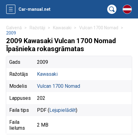
Car-manual.net
Galvenā
Ražotāji
Kawasaki
Vulcan 1700 Nomad
2009
2009 Kawasaki Vulcan 1700 Nomad
Īpašnieka rokasgrāmatas
Gads
2009
Ražotājs
Kawasaki
Modelis
Vulcan 1700 Nomad
Lappuses
202
Faila tips
PDF (
Lejupielādēt
)
Faila
2 MB
lielums