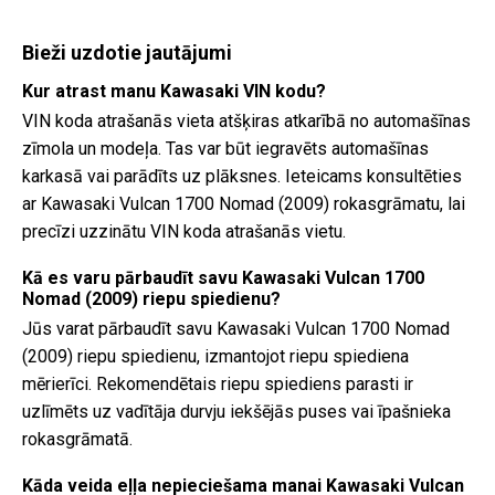
Bieži uzdotie jautājumi
Kur atrast manu Kawasaki VIN kodu?
VIN koda atrašanās vieta atšķiras atkarībā no automašīnas
zīmola un modeļa. Tas var būt iegravēts automašīnas
karkasā vai parādīts uz plāksnes. Ieteicams konsultēties
ar Kawasaki Vulcan 1700 Nomad (2009) rokasgrāmatu, lai
precīzi uzzinātu VIN koda atrašanās vietu.
Kā es varu pārbaudīt savu Kawasaki Vulcan 1700
Nomad (2009) riepu spiedienu?
Jūs varat pārbaudīt savu Kawasaki Vulcan 1700 Nomad
(2009) riepu spiedienu, izmantojot riepu spiediena
mērierīci. Rekomendētais riepu spiediens parasti ir
uzlīmēts uz vadītāja durvju iekšējās puses vai īpašnieka
rokasgrāmatā.
Kāda veida eļļa nepieciešama manai Kawasaki Vulcan