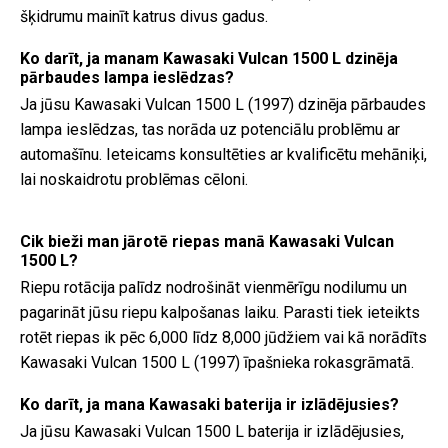
šķidrumu mainīt katrus divus gadus.
Ko darīt, ja manam Kawasaki Vulcan 1500 L dzinēja
pārbaudes lampa ieslēdzas?
Ja jūsu Kawasaki Vulcan 1500 L (1997) dzinēja pārbaudes
lampa ieslēdzas, tas norāda uz potenciālu problēmu ar
automašīnu. Ieteicams konsultēties ar kvalificētu mehāniķi,
lai noskaidrotu problēmas cēloni.
Cik bieži man jārotē riepas manā Kawasaki Vulcan
1500 L?
Riepu rotācija palīdz nodrošināt vienmērīgu nodilumu un
pagarināt jūsu riepu kalpošanas laiku. Parasti tiek ieteikts
rotēt riepas ik pēc 6,000 līdz 8,000 jūdžiem vai kā norādīts
Kawasaki Vulcan 1500 L (1997) īpašnieka rokasgrāmatā.
Ko darīt, ja mana Kawasaki baterija ir izlādējusies?
Ja jūsu Kawasaki Vulcan 1500 L baterija ir izlādējusies,