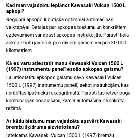
Kad man vajadzētu ieplānot Kawasaki Vulcan 1500 L
apkopi?
Regulāra apkope ir būtiska optimālai automašīnas
veiktspējai. Detaļas par apkopes biežumu un konkrētiem
uzdevumiem var atrast apkopes instrukcijās. Parasti liela
apkope būtu jāveic ik pēc diviem gadiem vai pēc 30 000
kilometriem.
Kā es varu atiestatīt manu Kawasaki Vulcan 1500 L
(1997) instrumentu panelī esošo apkopes gaismu?
Lai atiestatītu apkopes gaismu savā Kawasaki Vulcan
1500 L (1997) instrumentu panelī, sekot instrukcijām, kas
norādītas īpašnieka rokasgrāmatā. Parasti tas ietver pogu
kombinācijas nospiešanu, kamēr automašīna ir konkrētā
režīmā.
Ar kādu biežumu man vajadzētu apsvērt Kawasaki
bremžu šķidruma aizvietošanu?
Ieteicams Kawasaki Vulcan 1500 L (1997) bremžu