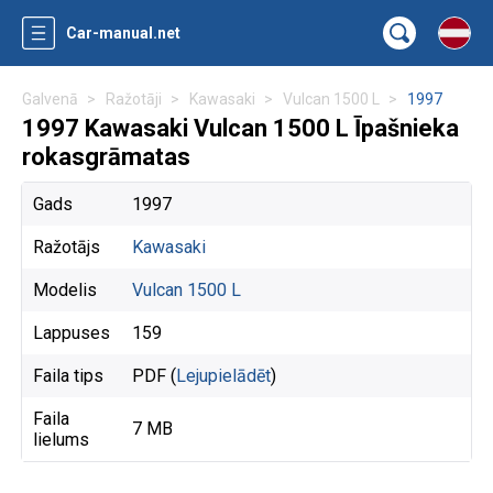
Car-manual.net
Galvenā
Ražotāji
Kawasaki
Vulcan 1500 L
1997
1997 Kawasaki Vulcan 1500 L Īpašnieka
rokasgrāmatas
Gads
1997
Ražotājs
Kawasaki
Modelis
Vulcan 1500 L
Lappuses
159
Faila tips
PDF (
Lejupielādēt
)
Faila
7 MB
lielums