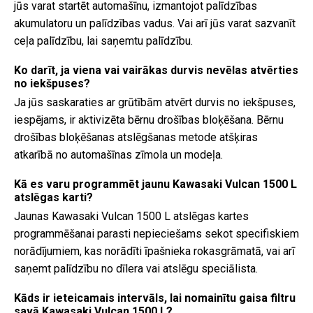
jūs varat startēt automašīnu, izmantojot palīdzības
akumulatoru un palīdzības vadus. Vai arī jūs varat sazvanīt
ceļa palīdzību, lai saņemtu palīdzību.
Ko darīt, ja viena vai vairākas durvis nevēlas atvērties
no iekšpuses?
Ja jūs saskaraties ar grūtībām atvērt durvis no iekšpuses,
iespējams, ir aktivizēta bērnu drošības bloķēšana. Bērnu
drošības bloķēšanas atslēgšanas metode atšķiras
atkarībā no automašīnas zīmola un modeļa.
Kā es varu programmēt jaunu Kawasaki Vulcan 1500 L
atslēgas karti?
Jaunas Kawasaki Vulcan 1500 L atslēgas kartes
programmēšanai parasti nepieciešams sekot specifiskiem
norādījumiem, kas norādīti īpašnieka rokasgrāmatā, vai arī
saņemt palīdzību no dīlera vai atslēgu speciālista.
Kāds ir ieteicamais intervāls, lai nomainītu gaisa filtru
savā Kawasaki Vulcan 1500 L?