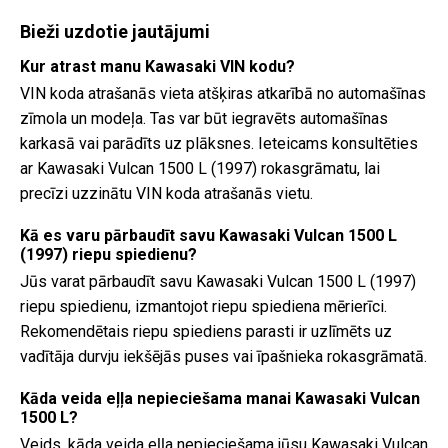
Bieži uzdotie jautājumi
Kur atrast manu Kawasaki VIN kodu?
VIN koda atrašanās vieta atšķiras atkarībā no automašīnas
zīmola un modeļa. Tas var būt iegravēts automašīnas
karkasā vai parādīts uz plāksnes. Ieteicams konsultēties
ar Kawasaki Vulcan 1500 L (1997) rokasgrāmatu, lai
precīzi uzzinātu VIN koda atrašanās vietu.
Kā es varu pārbaudīt savu Kawasaki Vulcan 1500 L
(1997) riepu spiedienu?
Jūs varat pārbaudīt savu Kawasaki Vulcan 1500 L (1997)
riepu spiedienu, izmantojot riepu spiediena mērierīci.
Rekomendētais riepu spiediens parasti ir uzlīmēts uz
vadītāja durvju iekšējās puses vai īpašnieka rokasgrāmatā.
Kāda veida eļļa nepieciešama manai Kawasaki Vulcan
1500 L?
Veids, kāda veida eļļa nepieciešama jūsu Kawasaki Vulcan