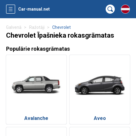
Car-manual.net
Galvenā
Ražotāji
Chevrolet
Chevrolet Īpašnieka rokasgrāmatas
Populārie rokasgrāmatas
Avalanche
Aveo