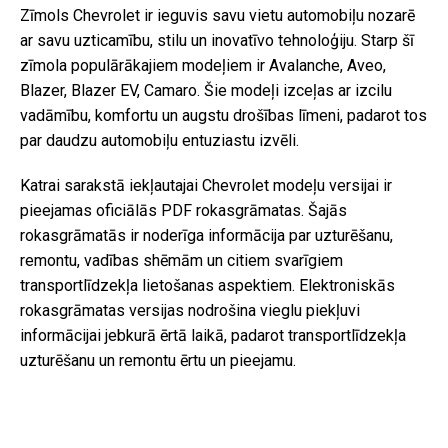
Zīmols Chevrolet ir ieguvis savu vietu automobiļu nozarē
ar savu uzticamību, stilu un inovatīvo tehnoloģiju. Starp šī
zīmola populārākajiem modeļiem ir Avalanche, Aveo,
Blazer, Blazer EV, Camaro. Šie modeļi izceļas ar izcilu
vadāmību, komfortu un augstu drošības līmeni, padarot tos
par daudzu automobiļu entuziastu izvēli.
Katrai sarakstā iekļautajai Chevrolet modeļu versijai ir
pieejamas oficiālās PDF rokasgrāmatas. Šajās
rokasgrāmatās ir noderīga informācija par uzturēšanu,
remontu, vadības shēmām un citiem svarīgiem
transportlīdzekļa lietošanas aspektiem. Elektroniskās
rokasgrāmatas versijas nodrošina vieglu piekļuvi
informācijai jebkurā ērtā laikā, padarot transportlīdzekļa
uzturēšanu un remontu ērtu un pieejamu.