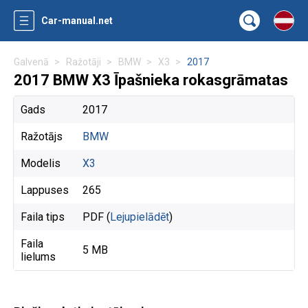
Car-manual.net
Galvenā
Ražotāji
BMW
X3
2017
2017 BMW X3 Īpašnieka rokasgrāmatas
Gads
2017
Ražotājs
BMW
Modelis
X3
Lappuses
265
Faila tips
PDF (
Lejupielādēt
)
Faila
5 MB
lielums