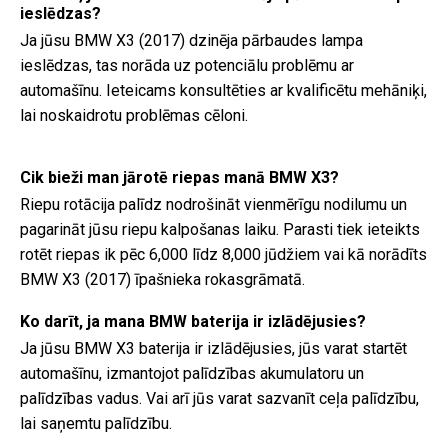
ieslēdzas?
Ja jūsu BMW X3 (2017) dzinēja pārbaudes lampa
ieslēdzas, tas norāda uz potenciālu problēmu ar
automašīnu. Ieteicams konsultēties ar kvalificētu mehāniķi,
lai noskaidrotu problēmas cēloni.
Cik bieži man jārotē riepas manā BMW X3?
Riepu rotācija palīdz nodrošināt vienmērīgu nodilumu un
pagarināt jūsu riepu kalpošanas laiku. Parasti tiek ieteikts
rotēt riepas ik pēc 6,000 līdz 8,000 jūdžiem vai kā norādīts
BMW X3 (2017) īpašnieka rokasgrāmatā.
Ko darīt, ja mana BMW baterija ir izlādējusies?
Ja jūsu BMW X3 baterija ir izlādējusies, jūs varat startēt
automašīnu, izmantojot palīdzības akumulatoru un
palīdzības vadus. Vai arī jūs varat sazvanīt ceļa palīdzību,
lai saņemtu palīdzību.