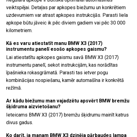
veiktspējai. Detaļas par apkopes biežumu un konkrētiem
uzdevumiem var atrast apkopes instrukcijās. Parasti liela
apkope būtu jāveic ik pēc diviem gadiem vai pēc 30 000
kilometriem.
Kā es varu atiestatīt manu BMW X3 (2017)
instrumentu panelī esošo apkopes gaismu?
Lai atiestatītu apkopes gaismu savā BMW X3 (2017)
instrumentu panelī, sekot instrukcijām, kas norādītas
īpašnieka rokasgrāmatā. Parasti tas ietver pogu
kombinācijas nospiešanu, kamēr automašīna ir konkrētā
režīmā.
Ar kādu biežumu man vajadzētu apsvērt BMW bremžu
šķidruma aizvietošanu?
Ieteicams BMW X3 (2017) bremžu šķidrumu mainīt katrus
divus gadus.
Ko darīt, ja manam BMW X3 dzinēja pārbaudes lampa