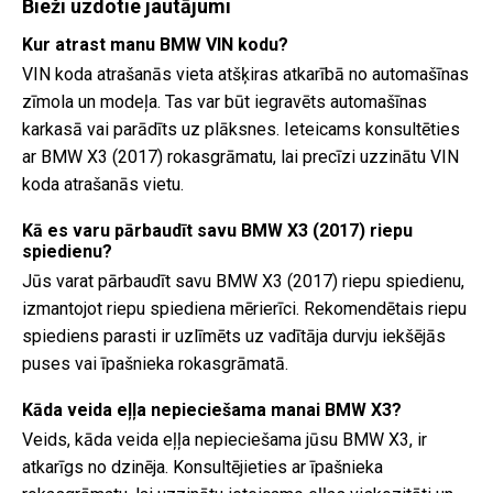
Bieži uzdotie jautājumi
Kur atrast manu BMW VIN kodu?
VIN koda atrašanās vieta atšķiras atkarībā no automašīnas
zīmola un modeļa. Tas var būt iegravēts automašīnas
karkasā vai parādīts uz plāksnes. Ieteicams konsultēties
ar BMW X3 (2017) rokasgrāmatu, lai precīzi uzzinātu VIN
koda atrašanās vietu.
Kā es varu pārbaudīt savu BMW X3 (2017) riepu
spiedienu?
Jūs varat pārbaudīt savu BMW X3 (2017) riepu spiedienu,
izmantojot riepu spiediena mērierīci. Rekomendētais riepu
spiediens parasti ir uzlīmēts uz vadītāja durvju iekšējās
puses vai īpašnieka rokasgrāmatā.
Kāda veida eļļa nepieciešama manai BMW X3?
Veids, kāda veida eļļa nepieciešama jūsu BMW X3, ir
atkarīgs no dzinēja. Konsultējieties ar īpašnieka