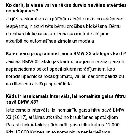
Ko darīt, ja viena vai vairākas durvis nevēlas atvērties
no iekšpuses?
Ja jūs saskaraties ar grūtībām atvērt durvis no iekšpuses,
iespējams, ir aktivizēta bērnu drošības bloķēšana. Bērnu
drošības bloķēšanas atslēgšanas metode atšķiras
atkarībā no automašīnas zīmola un modeļa.
Kā es varu programmēt jaunu BMW X3 atslēgas karti?
Jaunas BMW X3 atslēgas kartes programmēšanai parasti
nepieciešams sekot specifiskiem norādījumiem, kas
norādīti īpašnieka rokasgrāmatā, vai arī saņemt palīdzību
no dīlera vai atslēgu speciālista.
Kāds ir ieteicamais intervāls, lai nomainītu gaisa filtru
savā BMW X3?
Ieteicamais intervāls, lai nomainītu gaisa filtru savā BMW
X3 (2017), atšķiras atkarībā no braukšanas apstākļiem.
Parasti tiek ieteikts pārbaudīt gaisa filtru katrus 12,000
līdz 15,000 jūdzes un to nomainīt, ja nepieciešams.