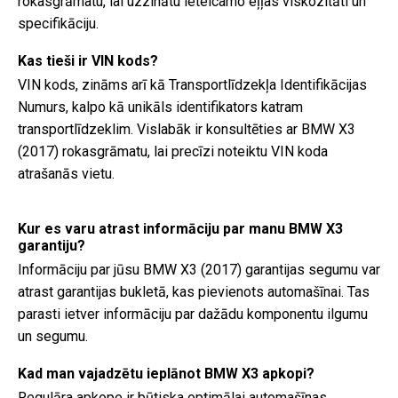
rokasgrāmatu, lai uzzinātu ieteicamo eļļas viskozitāti un
specifikāciju.
Kas tieši ir VIN kods?
VIN kods, zināms arī kā Transportlīdzekļa Identifikācijas
Numurs, kalpo kā unikāls identifikators katram
transportlīdzeklim. Vislabāk ir konsultēties ar BMW X3
(2017) rokasgrāmatu, lai precīzi noteiktu VIN koda
atrašanās vietu.
Kur es varu atrast informāciju par manu BMW X3
garantiju?
Informāciju par jūsu BMW X3 (2017) garantijas segumu var
atrast garantijas bukletā, kas pievienots automašīnai. Tas
parasti ietver informāciju par dažādu komponentu ilgumu
un segumu.
Kad man vajadzētu ieplānot BMW X3 apkopi?
Regulāra apkope ir būtiska optimālai automašīnas