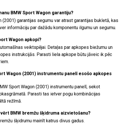
r manu BMW Sport Wagon garantiju?
(2001) garantijas segumu var atrast garantijas bukletā, kas
etver informāciju par dažādu komponentu ilgumu un segumu.
port Wagon apkopi?
automašīnas veiktspējai. Detaļas par apkopes biežumu un
es instrukcijās. Parasti liela apkope būtu jāveic ik pēc
riem.
ort Wagon (2001) instrumentu panelī esošo apkopes
BMW Sport Wagon (2001) instrumentu panelī, sekot
rokasgrāmatā. Parasti tas ietver pogu kombinācijas
ētā režīmā.
svērt BMW bremžu šķidruma aizvietošanu?
emžu šķidrumu mainīt katrus divus gadus.