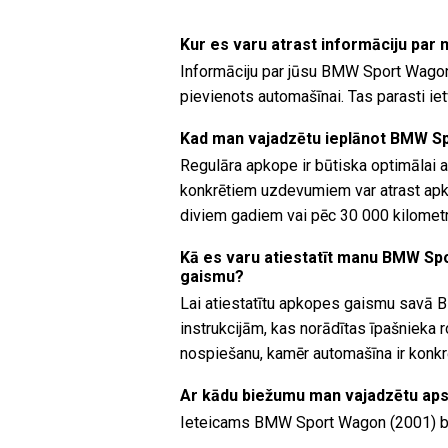
Kur es varu atrast informāciju pa
Informāciju par jūsu BMW Sport Wagon 
pievienots automašīnai. Tas parasti i
Kad man vajadzētu ieplānot BMW S
Regulāra apkope ir būtiska optimālai 
konkrētiem uzdevumiem var atrast apkop
diviem gadiem vai pēc 30 000 kilomet
Kā es varu atiestatīt manu BMW Sp
gaismu?
Lai atiestatītu apkopes gaismu savā 
instrukcijām, kas norādītas īpašnieka 
nospiešanu, kamēr automašīna ir konkr
Ar kādu biežumu man vajadzētu ap
Ieteicams BMW Sport Wagon (2001) br