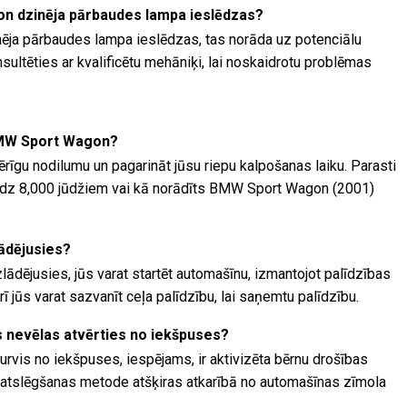
n dzinēja pārbaudes lampa ieslēdzas?
ja pārbaudes lampa ieslēdzas, tas norāda uz potenciālu
ultēties ar kvalificētu mehāniķi, lai noskaidrotu problēmas
 BMW Sport Wagon?
ērīgu nodilumu un pagarināt jūsu riepu kalpošanas laiku. Parasti
0 līdz 8,000 jūdžiem vai kā norādīts BMW Sport Wagon (2001)
lādējusies?
lādējusies, jūs varat startēt automašīnu, izmantojot palīdzības
ī jūs varat sazvanīt ceļa palīdzību, lai saņemtu palīdzību.
is nevēlas atvērties no iekšpuses?
urvis no iekšpuses, iespējams, ir aktivizēta bērnu drošības
 atslēgšanas metode atšķiras atkarībā no automašīnas zīmola