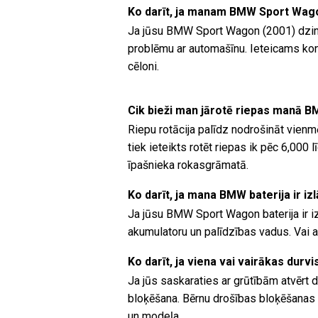
Ko darīt, ja manam BMW Sport Wago
Ja jūsu BMW Sport Wagon (2001) dzinē
problēmu ar automašīnu. Ieteicams kons
cēloni.
Cik bieži man jārotē riepas manā
Riepu rotācija palīdz nodrošināt vienm
tiek ieteikts rotēt riepas ik pēc 6,00
īpašnieka rokasgrāmatā.
Ko darīt, ja mana BMW baterija ir iz
Ja jūsu BMW Sport Wagon baterija ir iz
akumulatoru un palīdzības vadus. Vai ar
Ko darīt, ja viena vai vairākas durv
Ja jūs saskaraties ar grūtībām atvērt d
bloķēšana. Bērnu drošības bloķēšanas
un modeļa.