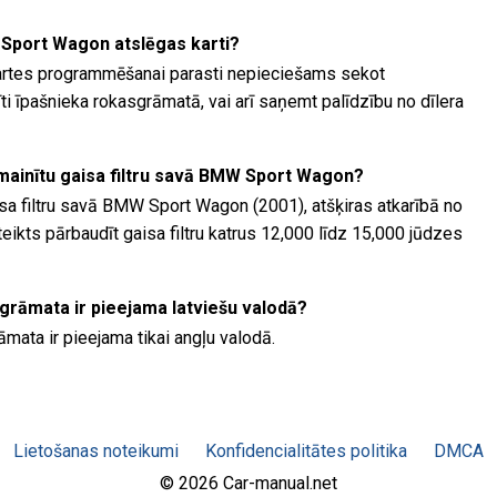
Sport Wagon atslēgas karti?
rtes programmēšanai parasti nepieciešams sekot
i īpašnieka rokasgrāmatā, vai arī saņemt palīdzību no dīlera
nomainītu gaisa filtru savā BMW Sport Wagon?
aisa filtru savā BMW Sport Wagon (2001), atšķiras atkarībā no
eikts pārbaudīt gaisa filtru katrus 12,000 līdz 15,000 jūdzes
rāmata ir pieejama latviešu valodā?
ata ir pieejama tikai angļu valodā.
Lietošanas noteikumi
Konfidencialitātes politika
DMCA
© 2026 Car-manual.net