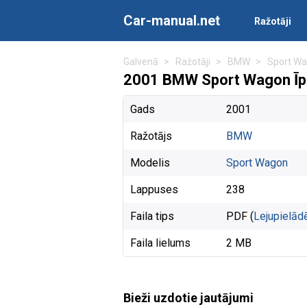
Car-manual.net
Ražotāji
Galvenā
Ražotāji
BMW
Sport W
2001 BMW Sport Wagon Īp
Gads
2001
Ražotājs
BMW
Modelis
Sport Wagon
Lappuses
238
Faila tips
PDF (
Lejupielād
Faila lielums
2 MB
Bieži uzdotie jautājumi