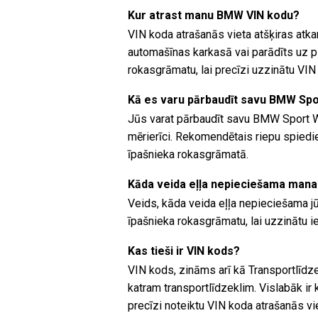
Kur atrast manu BMW VIN kodu?
VIN koda atrašanās vieta atšķiras atk
automašīnas karkasā vai parādīts uz 
rokasgrāmatu, lai precīzi uzzinātu VIN
Kā es varu pārbaudīt savu BMW Spo
Jūs varat pārbaudīt savu BMW Sport W
mērierīci. Rekomendētais riepu spiedie
īpašnieka rokasgrāmatā.
Kāda veida eļļa nepieciešama man
Veids, kāda veida eļļa nepieciešama jū
īpašnieka rokasgrāmatu, lai uzzinātu ie
Kas tieši ir VIN kods?
VIN kods, zināms arī kā Transportlīdze
katram transportlīdzeklim. Vislabāk i
precīzi noteiktu VIN koda atrašanās vi