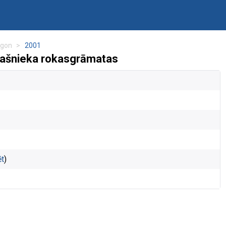
agon
2001
ašnieka rokasgrāmatas
ēt
)