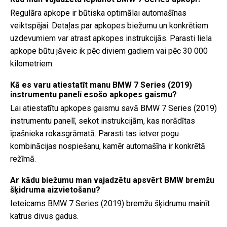
Regulāra apkope ir būtiska optimālai automašīnas
veiktspējai. Detaļas par apkopes biežumu un konkrētiem
uzdevumiem var atrast apkopes instrukcijās. Parasti liela
apkope būtu jāveic ik pēc diviem gadiem vai pēc 30 000
kilometriem.
Kā es varu atiestatīt manu BMW 7 Series (2019)
instrumentu panelī esošo apkopes gaismu?
Lai atiestatītu apkopes gaismu savā BMW 7 Series (2019)
instrumentu panelī, sekot instrukcijām, kas norādītas
īpašnieka rokasgrāmatā. Parasti tas ietver pogu
kombinācijas nospiešanu, kamēr automašīna ir konkrētā
režīmā.
Ar kādu biežumu man vajadzētu apsvērt BMW bremžu
šķidruma aizvietošanu?
Ieteicams BMW 7 Series (2019) bremžu šķidrumu mainīt
katrus divus gadus.