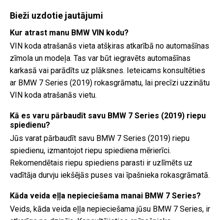
Bieži uzdotie jautājumi
Kur atrast manu BMW VIN kodu?
VIN koda atrašanās vieta atšķiras atkarībā no automašīnas
zīmola un modeļa. Tas var būt iegravēts automašīnas
karkasā vai parādīts uz plāksnes. Ieteicams konsultēties
ar BMW 7 Series (2019) rokasgrāmatu, lai precīzi uzzinātu
VIN koda atrašanās vietu.
Kā es varu pārbaudīt savu BMW 7 Series (2019) riepu
spiedienu?
Jūs varat pārbaudīt savu BMW 7 Series (2019) riepu
spiedienu, izmantojot riepu spiediena mērierīci.
Rekomendētais riepu spiediens parasti ir uzlīmēts uz
vadītāja durvju iekšējās puses vai īpašnieka rokasgrāmatā.
Kāda veida eļļa nepieciešama manai BMW 7 Series?
Veids, kāda veida eļļa nepieciešama jūsu BMW 7 Series, ir