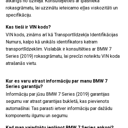
atkarīgs no dzinēja. Konsultējieties ar īpašnieka
rokasgrāmatu, lai uzzinātu ieteicamo eļļas viskozitāti un
specifikāciju.
Kas tieši ir VIN kods?
VIN kods, zināms arī kā Transportlīdzekļa Identifikācijas
Numurs, kalpo kā unikāls identifikators katram
transportlīdzeklim. Vislabāk ir konsultēties ar BMW 7
Series (2019) rokasgrāmatu, lai precīzi noteiktu VIN koda
atrašanās vietu.
Kur es varu atrast informāciju par manu BMW 7
Series garantiju?
Informāciju par jūsu BMW 7 Series (2019) garantijas
segumu var atrast garantijas bukletā, kas pievienots
automašīnai. Tas parasti ietver informāciju par dažādu
komponentu ilgumu un segumu.
Kad man vajadzētu ieplānot BMW 7 Series apkopi?