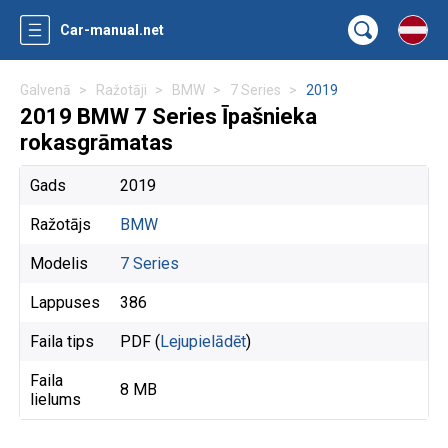
Car-manual.net
Galvenā
Ražotāji
BMW
7 Series
2019
2019 BMW 7 Series Īpašnieka
rokasgrāmatas
Gads
2019
Ražotājs
BMW
Modelis
7 Series
Lappuses
386
Faila tips
PDF (
Lejupielādēt
)
Faila
8 MB
lielums