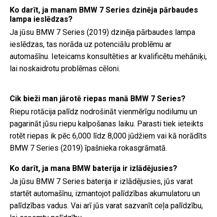
Ko darīt, ja manam BMW 7 Series dzinēja pārbaudes
lampa ieslēdzas?
Ja jūsu BMW 7 Series (2019) dzinēja pārbaudes lampa
ieslēdzas, tas norāda uz potenciālu problēmu ar
automašīnu. Ieteicams konsultēties ar kvalificētu mehāniķi,
lai noskaidrotu problēmas cēloni.
Cik bieži man jārotē riepas manā BMW 7 Series?
Riepu rotācija palīdz nodrošināt vienmērīgu nodilumu un
pagarināt jūsu riepu kalpošanas laiku. Parasti tiek ieteikts
rotēt riepas ik pēc 6,000 līdz 8,000 jūdžiem vai kā norādīts
BMW 7 Series (2019) īpašnieka rokasgrāmatā.
Ko darīt, ja mana BMW baterija ir izlādējusies?
Ja jūsu BMW 7 Series baterija ir izlādējusies, jūs varat
startēt automašīnu, izmantojot palīdzības akumulatoru un
palīdzības vadus. Vai arī jūs varat sazvanīt ceļa palīdzību,