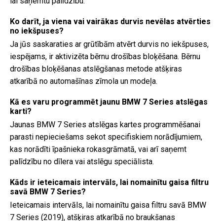
lai saņemtu palīdzību.
Ko darīt, ja viena vai vairākas durvis nevēlas atvērties
no iekšpuses?
Ja jūs saskaraties ar grūtībām atvērt durvis no iekšpuses,
iespējams, ir aktivizēta bērnu drošības bloķēšana. Bērnu
drošības bloķēšanas atslēgšanas metode atšķiras
atkarībā no automašīnas zīmola un modeļa.
Kā es varu programmēt jaunu BMW 7 Series atslēgas
karti?
Jaunas BMW 7 Series atslēgas kartes programmēšanai
parasti nepieciešams sekot specifiskiem norādījumiem,
kas norādīti īpašnieka rokasgrāmatā, vai arī saņemt
palīdzību no dīlera vai atslēgu speciālista.
Kāds ir ieteicamais intervāls, lai nomainītu gaisa filtru
savā BMW 7 Series?
Ieteicamais intervāls, lai nomainītu gaisa filtru savā BMW
7 Series (2019), atšķiras atkarībā no braukšanas