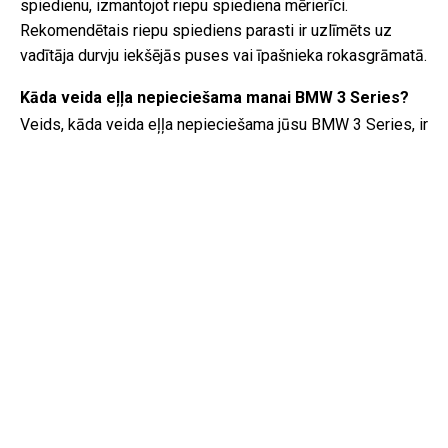
spiedienu, izmantojot riepu spiediena mērierīci.
Rekomendētais riepu spiediens parasti ir uzlīmēts uz
vadītāja durvju iekšējās puses vai īpašnieka rokasgrāmatā.
Kāda veida eļļa nepieciešama manai BMW 3 Series?
Veids, kāda veida eļļa nepieciešama jūsu BMW 3 Series, ir
atkarīgs no dzinēja. Konsultējieties ar īpašnieka
rokasgrāmatu, lai uzzinātu ieteicamo eļļas viskozitāti un
specifikāciju.
Kas tieši ir VIN kods?
VIN kods, zināms arī kā Transportlīdzekļa Identifikācijas
Numurs, kalpo kā unikāls identifikators katram
transportlīdzeklim. Vislabāk ir konsultēties ar BMW 3
Series (2021) rokasgrāmatu, lai precīzi noteiktu VIN koda
atrašanās vietu.
Kur es varu atrast informāciju par manu BMW 3