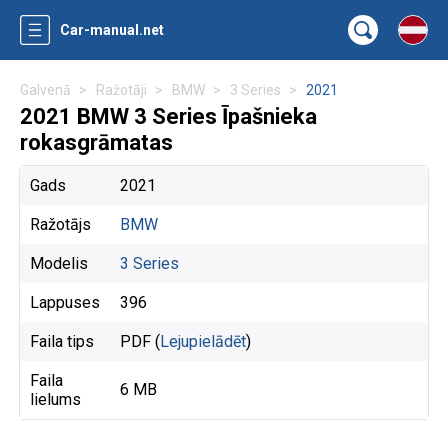
Car-manual.net
Galvenā
Ražotāji
BMW
3 Series
2021
2021 BMW 3 Series Īpašnieka
rokasgrāmatas
Gads
2021
Ražotājs
BMW
Modelis
3 Series
Lappuses
396
Faila tips
PDF (
Lejupielādēt
)
Faila
6 MB
lielums