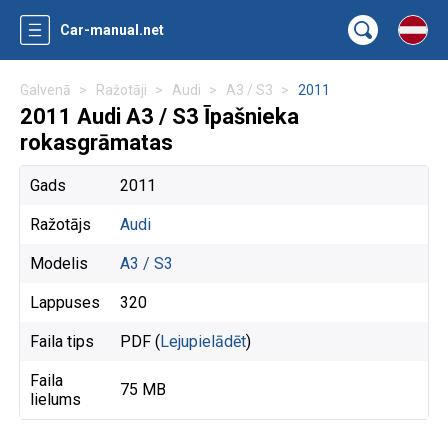
Car-manual.net
Galvenā
Ražotāji
Audi
A3 / S3
2011
2011 Audi A3 / S3 Īpašnieka
rokasgrāmatas
Gads
2011
Ražotājs
Audi
Modelis
A3 / S3
Lappuses
320
Faila tips
PDF (
Lejupielādēt
)
Faila
75 MB
lielums