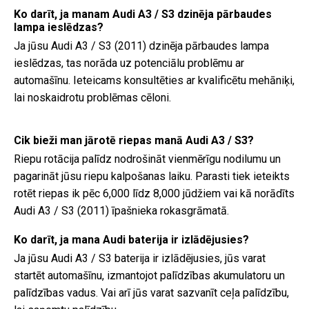
Ko darīt, ja manam Audi A3 / S3 dzinēja pārbaudes
lampa ieslēdzas?
Ja jūsu Audi A3 / S3 (2011) dzinēja pārbaudes lampa
ieslēdzas, tas norāda uz potenciālu problēmu ar
automašīnu. Ieteicams konsultēties ar kvalificētu mehāniķi,
lai noskaidrotu problēmas cēloni.
Cik bieži man jārotē riepas manā Audi A3 / S3?
Riepu rotācija palīdz nodrošināt vienmērīgu nodilumu un
pagarināt jūsu riepu kalpošanas laiku. Parasti tiek ieteikts
rotēt riepas ik pēc 6,000 līdz 8,000 jūdžiem vai kā norādīts
Audi A3 / S3 (2011) īpašnieka rokasgrāmatā.
Ko darīt, ja mana Audi baterija ir izlādējusies?
Ja jūsu Audi A3 / S3 baterija ir izlādējusies, jūs varat
startēt automašīnu, izmantojot palīdzības akumulatoru un
palīdzības vadus. Vai arī jūs varat sazvanīt ceļa palīdzību,