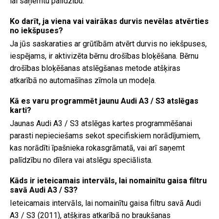
lai saņemtu palīdzību.
Ko darīt, ja viena vai vairākas durvis nevēlas atvērties
no iekšpuses?
Ja jūs saskaraties ar grūtībām atvērt durvis no iekšpuses,
iespējams, ir aktivizēta bērnu drošības bloķēšana. Bērnu
drošības bloķēšanas atslēgšanas metode atšķiras
atkarībā no automašīnas zīmola un modeļa.
Kā es varu programmēt jaunu Audi A3 / S3 atslēgas
karti?
Jaunas Audi A3 / S3 atslēgas kartes programmēšanai
parasti nepieciešams sekot specifiskiem norādījumiem,
kas norādīti īpašnieka rokasgrāmatā, vai arī saņemt
palīdzību no dīlera vai atslēgu speciālista.
Kāds ir ieteicamais intervāls, lai nomainītu gaisa filtru
savā Audi A3 / S3?
Ieteicamais intervāls, lai nomainītu gaisa filtru savā Audi
A3 / S3 (2011), atšķiras atkarībā no braukšanas