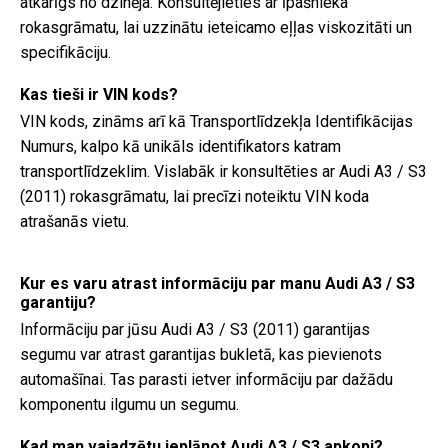
atkarīgs no dzinēja. Konsultējieties ar īpašnieka
rokasgrāmatu, lai uzzinātu ieteicamo eļļas viskozitāti un
specifikāciju.
Kas tieši ir VIN kods?
VIN kods, zināms arī kā Transportlīdzekļa Identifikācijas
Numurs, kalpo kā unikāls identifikators katram
transportlīdzeklim. Vislabāk ir konsultēties ar Audi A3 / S3
(2011) rokasgrāmatu, lai precīzi noteiktu VIN koda
atrašanās vietu.
Kur es varu atrast informāciju par manu Audi A3 / S3
garantiju?
Informāciju par jūsu Audi A3 / S3 (2011) garantijas
segumu var atrast garantijas bukletā, kas pievienots
automašīnai. Tas parasti ietver informāciju par dažādu
komponentu ilgumu un segumu.
Kad man vajadzētu ieplānot Audi A3 / S3 apkopi?