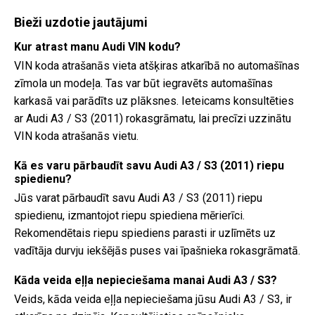
Bieži uzdotie jautājumi
Kur atrast manu Audi VIN kodu?
VIN koda atrašanās vieta atšķiras atkarībā no automašīnas
zīmola un modeļa. Tas var būt iegravēts automašīnas
karkasā vai parādīts uz plāksnes. Ieteicams konsultēties
ar Audi A3 / S3 (2011) rokasgrāmatu, lai precīzi uzzinātu
VIN koda atrašanās vietu.
Kā es varu pārbaudīt savu Audi A3 / S3 (2011) riepu
spiedienu?
Jūs varat pārbaudīt savu Audi A3 / S3 (2011) riepu
spiedienu, izmantojot riepu spiediena mērierīci.
Rekomendētais riepu spiediens parasti ir uzlīmēts uz
vadītāja durvju iekšējās puses vai īpašnieka rokasgrāmatā.
Kāda veida eļļa nepieciešama manai Audi A3 / S3?
Veids, kāda veida eļļa nepieciešama jūsu Audi A3 / S3, ir