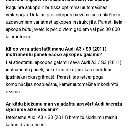
Regulāra apkope ir būtiska optimālai automašīnas
veiktspējai. Detaļas par apkopes biežumu un konkrētiem
uzdevumiem var atrast apkopes instrukcijās. Parasti liela
apkope būtu jāveic ik pēc diviem gadiem vai pēc 30 000
kilometriem.
Kā es varu atiestatīt manu Audi A3 / S3 (2011)
instrumentu panelī esošo apkopes gaismu?
Lai atiestatītu apkopes gaismu savā Audi A3 / S3 (2011)
instrumentu panelī, sekot instrukcijām, kas norādītas
īpašnieka rokasgrāmatā. Parasti tas ietver pogu
kombinācijas nospiešanu, kamēr automašīna ir konkrētā
režīmā.
Ar kādu biežumu man vajadzētu apsvērt Audi bremžu
šķidruma aizvietošanu?
Ieteicams Audi A3 / S3 (2011) bremžu šķidrumu mainīt
katrus divus gadus.